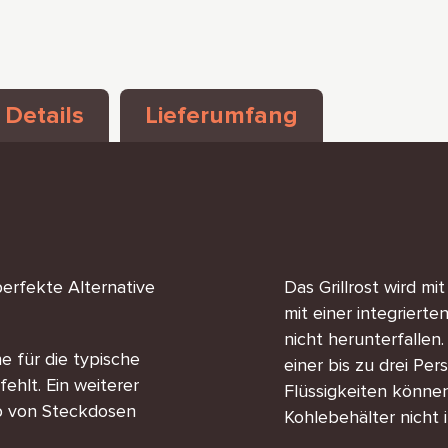
 Details
Lieferumfang
perfekte Alternative
Das Grillrost wird m
mit einer integriert
nicht herunterfallen.
e für die typische
einer bis zu drei Per
fehlt. Ein weiterer
Flüssigkeiten könne
nab von Steckdosen
Kohlebehälter nicht i