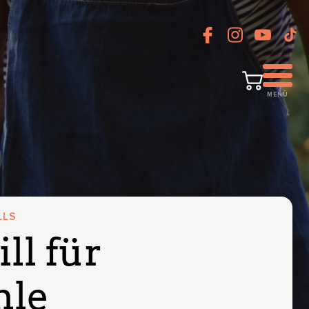
MENÜ
LLS
ll für
hle