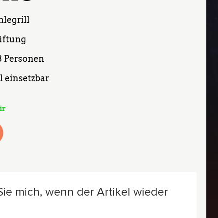
legrill
üftung
 3 Personen
 einsetzbar
ir
icher Preis war: 49,00 €
 Preis ist: 44,00 €.
ie mich, wenn der Artikel wieder