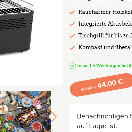
Raucharmer Holzkoh
Integrierte Aktivbel
Tischgrill für bis zu
Kompakt und überall
in ca. 1-4 Werktagen bei d
Ursprüngl
Aktueller
€
44,00
€
49,00
Benachrichtigen S
auf Lager ist.