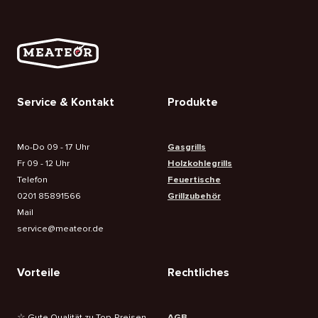
Service & Kontakt
Produkte
Mo-Do 09 - 17 Uhr
Gasgrills
Fr 09 - 12 Uhr
Holzkohlegrills
Telefon
Feuertische
0201 85891566
Grillzubehör
Mail
service@meateor.de
Vorteile
Rechtliches
☆ Gute Qualität zu Top-Preisen
AGB