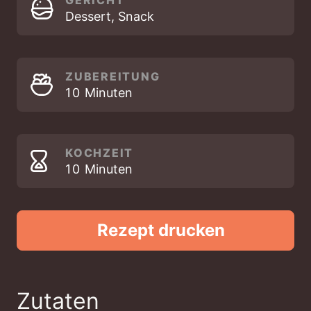
GERICHT
Dessert, Snack
ZUBEREITUNG
MINUTEN
10
Minuten
KOCHZEIT
MINUTEN
10
Minuten
Rezept drucken
Zutaten