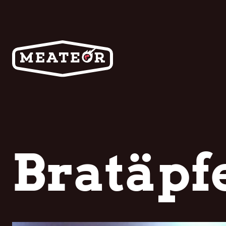
Bratäpf