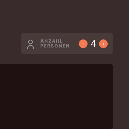
ANZAHL
–
+
PERSONEN