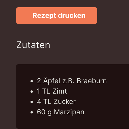
Rezept drucken
Zutaten
2
Äpfel
z.B. Braeburn
1
TL
Zimt
4
TL
Zucker
60
g
Marzipan