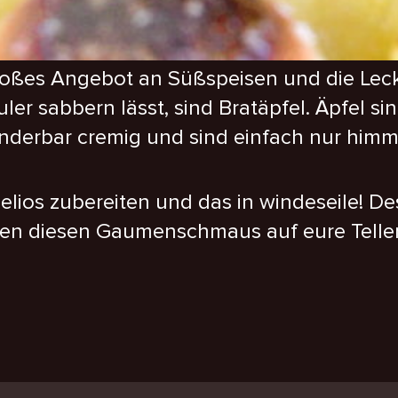
roßes Angebot an Süßspeisen und die Lecker
er sabbern lässt, sind Bratäpfel. Äpfel si
derbar cremig und sind einfach nur himml
Helios zubereiten und das in windeseile! 
uten diesen Gaumenschmaus auf eure Teller