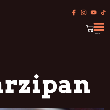
MENÜ
arzipan