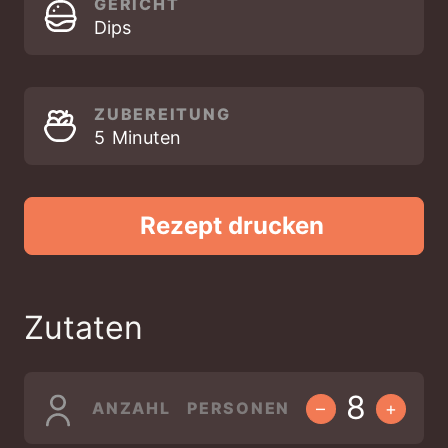
GERICHT
Dips
ZUBEREITUNG
MINUTEN
5
Minuten
Rezept drucken
Zutaten
ANZAHL PERSONEN
–
+