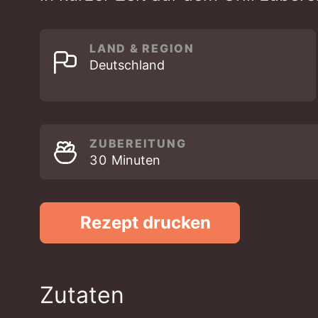
LAND & REGION
Deutschland
ZUBEREITUNG
MINUTEN
30
Minuten
Rezept drucken
Zutaten