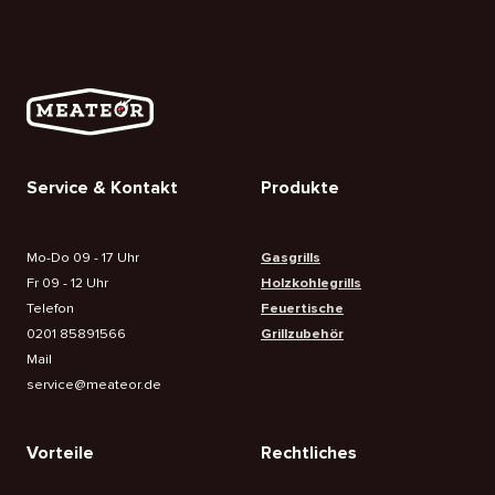
Service & Kontakt
Produkte
Mo-Do 09 - 17 Uhr
Gasgrills
Fr 09 - 12 Uhr
Holzkohlegrills
Telefon
Feuertische
0201 85891566
Grillzubehör
Mail
service@meateor.de
Vorteile
Rechtliches