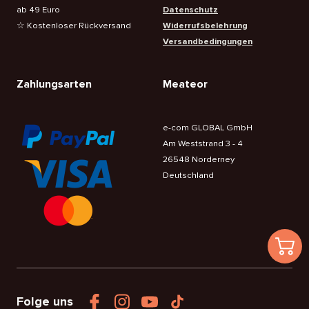
ab 49 Euro
Datenschutz
☆ Kostenloser Rückversand
Widerrufsbelehrung
Versandbedingungen
Zahlungsarten
Meateor
e-com GLOBAL GmbH
Am Weststrand 3 - 4
26548 Norderney
Deutschland
Folge uns