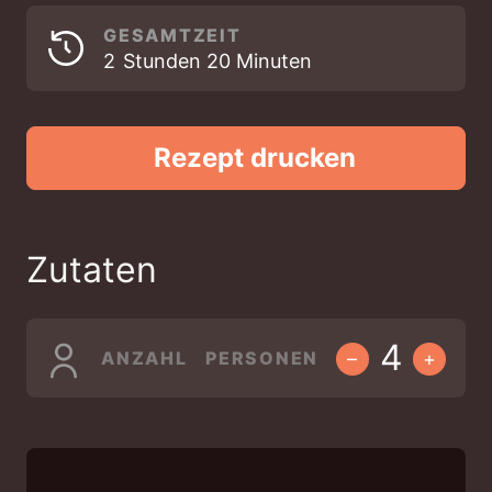
GESAMTZEIT
STUNDEN
MINUTEN
2
Stunden
20
Minuten
Rezept drucken
Zutaten
ANZAHL PERSONEN
–
+